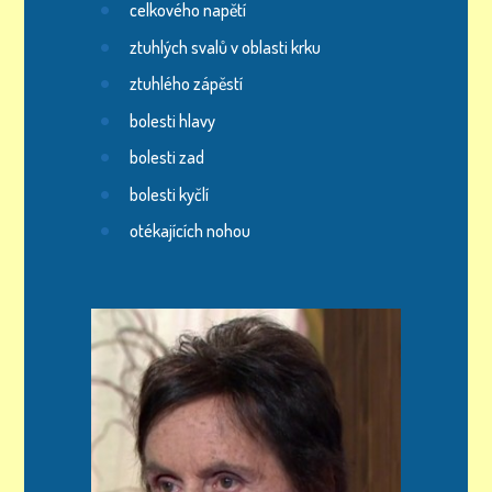
celkového napětí
ztuhlých svalů v oblasti krku
ztuhlého zápěstí
bolesti hlavy
bolesti zad
bolesti kyčlí
otékajících nohou