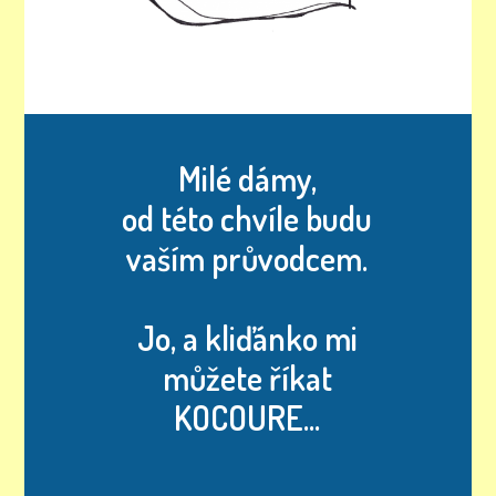
Milé dámy,
od této chvíle budu
vaším průvodcem.
Jo, a kliďánko mi
můžete říkat
KOCOURE...