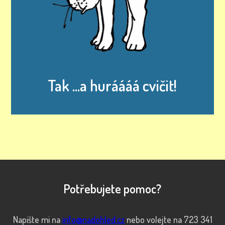
Tak ...a huráááá cvičit!
Potřebujete pomoc?
Napište mi na
info@nadohled.cz
nebo volejte na 723 341