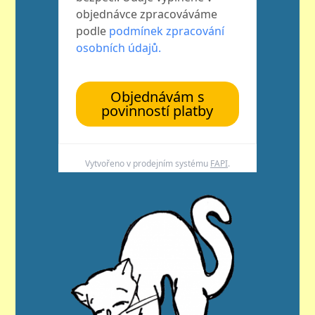
objednávce zpracováváme
podle
podmínek zpracování
osobních údajů.
Objednávám s
povinností platby
Vytvořeno v prodejním systému
FAPI
.