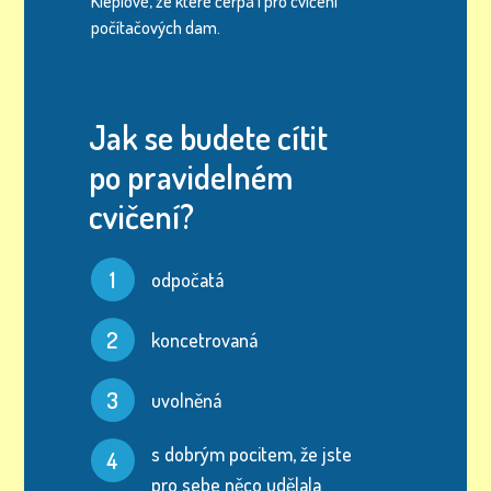
Kleplové, ze které čerpá i pro cvičení
počítačových dam.
Jak se budete cítit
po pravidelném
cvičení?
1
odpočatá
2
koncetrovaná
3
uvolněná
s dobrým pocitem, že jste
4
pro sebe něco udělala