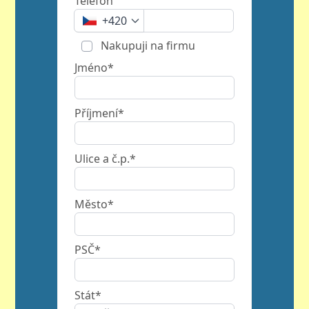
Telefon
+420
Nakupuji na firmu
Jméno*
Příjmení*
Ulice a č.p.*
Město*
PSČ*
Stát*