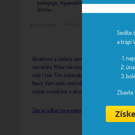
Věra Kleplová
1674x
Sedíte 
a trápí 
nap
Atraktivní a žádaný seminář
DESATERO pro rozvo
úna
semináře. Máte tak možnost z pohodlí domova a
celý 1 rok. Tím získáváte možnost v klidu si vše 
bol
Navíc Vám zašlu metodický materiál Našemu sluníč
získat osvědčení o absolvování.
Zbavte 
Zde je odkaz na prodejní stránku >>
Získ