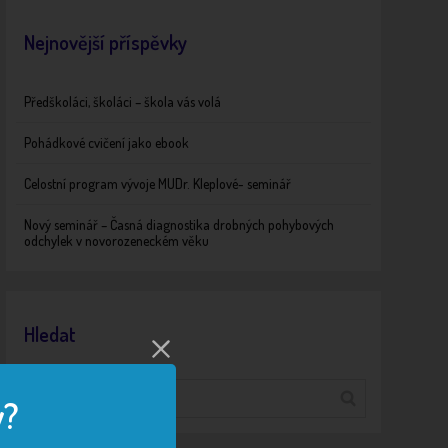
Nejnovější příspěvky
Předškoláci, školáci – škola vás volá
Pohádkové cvičení jako ebook
Celostní program vývoje MUDr. Kleplové- seminář
Nový seminář – Časná diagnostika drobných pohybových
odchylek v novorozeneckém věku
Hledat
y?