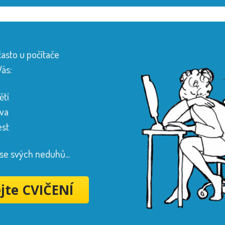
často u počítače
Vás:
ětí
j dětí v MŠ
jsme pro Vás připravili i
ve formě online
va
bsolvovat tento seminář a přístup k němu využívat
procvičit a názorná videa i pustit případným cvičencům.
est
ku, který již není oficiálně v prodeji. Na závěr můžete
se svých neduhů...
ejte CVIČENÍ