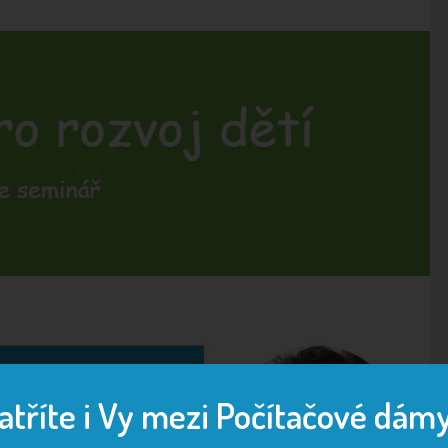
atříte i Vy mezi Počítačové dám