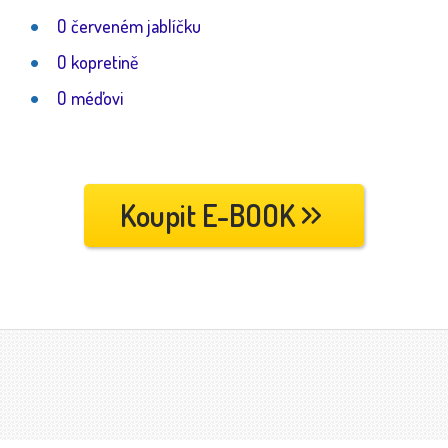
O červeném jablíčku
O kopretině
O méďovi
Koupit E-BOOK