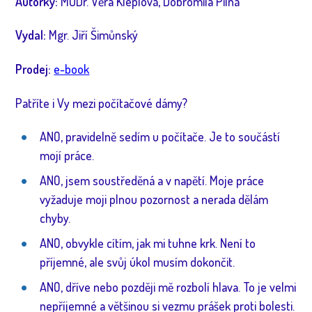
Autorky:
MUDr. Věra Kleplová, Dobromila Pilná
Vydal:
Mgr. Jiří Šimůnský
Prodej:
e-book
Patříte i Vy mezi počítačové dámy?
ANO, pravidelně sedím u počítače. Je to součástí
mojí práce.
ANO, jsem soustředěná a v napětí. Moje práce
vyžaduje moji plnou pozornost a nerada dělám
chyby.
ANO, obvykle cítím, jak mi tuhne krk. Není to
příjemné, ale svůj úkol musím dokončit.
ANO, dříve nebo později mě rozbolí hlava. To je velmi
nepříjemné a většinou si vezmu prášek proti bolesti.