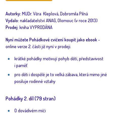
Autorky:
MUDr. Věra Kleplová, Dobromila Pilná
Vydalo:
nakladatelství ANAG, Olomouc (v roce 2013)
Prodej:
kniha VYPRODÁNA
Nyní můžete Pohádkové cvičení koupit jako ebook
-
online verze 2. části již nyní v prodeji.
krátké pohádky motivují pohyb dětí, představivost
i paměť
pro děti i dospělé je to velká zábava, která mimo jiné
posiluje rodinné vztahy
Pohádky 2. díl (79 stran)
O dovádivém míči