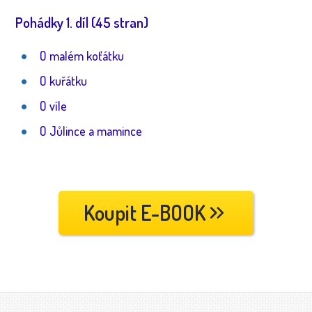
Pohádky 1. díl (45 stran)
O malém koťátku
O kuřátku
O víle
O Jůlince a mamince
Koupit E-BOOK